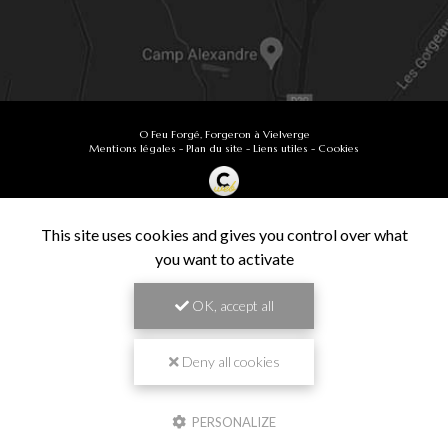
O Feu Forgé, Forgeron à Vielverge
Mentions légales
-
Plan du site
-
Liens utiles
-
Cookies
Création et référencement de site Internet
Demande de Devis
This site uses cookies and gives you control over what
Secteur
-
En savoir +
you want to activate
O Feu Forgé
Sitemap
OK, accept all
Fermer
9.9
Forgeron à Vielverge
/10
61 avis
Zone géographique
Deny all cookies
Besançon
PERSONALIZE
Chalon-sur-Saône
Travail de pros