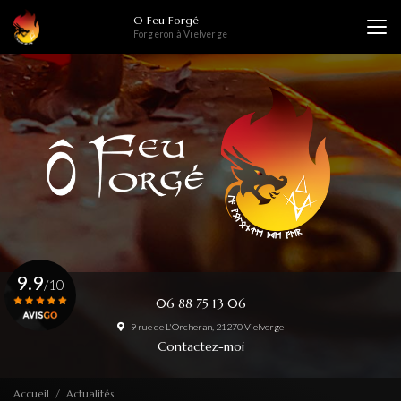
Aller
O Feu Forgé
au
Forgeron à Vielverge
contenu
principal
9.9
/10
06 88 75 13 06
9 rue de L'Orcheran, 21270 Vielverge
Voir le certificat
Contactez-moi
Accueil
Actualités