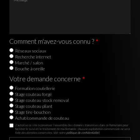
Comment m'avez-vous connu ?
Réseaux sociaux
Recherche internet
Marché / salon
Bouche à oreille
Votre demande concerne
Formation coutellerie
Stage couteau forgé
Stage couteau stock removal
Stage couteau pliant
Stage tire-bouchon
Achat/commande de couteau
J'autorise ce site à conserver l'ensemble des données transmises dans ce formulaire pour
faciliter le suivi et le traitement de ma demande.
(Aucune exploitation commerciale ne sera
faite des données conservées. Voir notre
politique de confidentialité
)