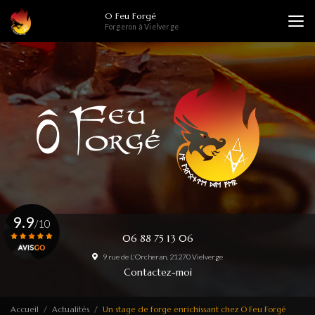
Aller
O Feu Forgé
au
Forgeron à Vielverge
contenu
principal
9.9
/10
06 88 75 13 06
9 rue de L'Orcheran, 21270 Vielverge
Voir le certificat
Contactez-moi
Accueil
Actualités
Un stage de forge enrichissant chez O Feu Forgé