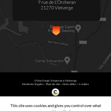
O Feu Forgé, Forgeron à Vielverge
Mentions légales
-
Plan du site
-
Liens utiles
-
Cookies
Création et référencement de site Internet
Demande de Devis
This site uses cookies and gives you control over what
Secteur
-
En savoir +