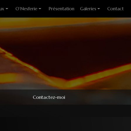
ux
O’Nesferie
Présentation
Galeries
Contact
ixes
Encens Artisanal
Photo des stages
liants
Sigils
Modèles couteaux
e cuisine
Pendules
e table
Pendentifs
 huitre
ons
Contactez-moi