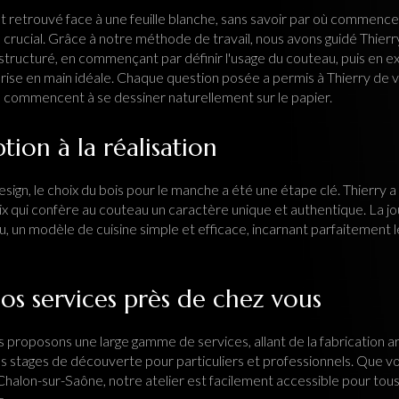
est retrouvé face à une feuille blanche, sans savoir par où commencer
e crucial. Grâce à notre méthode de travail, nous avons guidé Thierr
tructuré, en commençant par définir l'usage du couteau, puis en ex
rise en main idéale. Chaque question posée a permis à Thierry de vi
es commencent à se dessiner naturellement sur le papier.
tion à la réalisation
 design, le choix du bois pour le manche a été une étape clé. Thierry
ix qui confère au couteau un caractère unique et authentique. La jo
au, un modèle de cuisine simple et efficace, incarnant parfaitement l
s services près de chez vous
 proposons une large gamme de services, allant de la fabrication a
s stages de découverte pour particuliers et professionnels. Que vo
halon-sur-Saône, notre atelier est facilement accessible pour tous