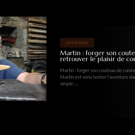
on couteau de cuisine artisanal pour
sir de couper
au de cuisine artisanal pour retrouver le plaisir de couper
’aventure dans mon atelier
Ô Feu Forgé
avec une idée
Toute l'actualité