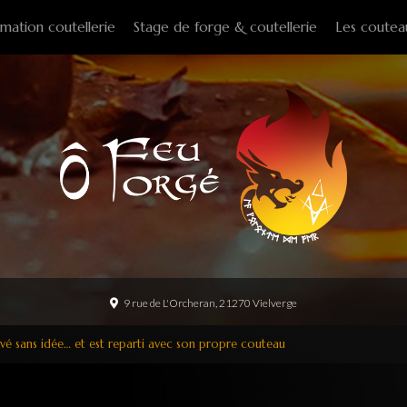
mation coutellerie
Stage de forge & coutellerie
Les coutea
Couteaux f
Couteaux p
Couteaux d
Couteaux d
Couteaux à
Tire-bouch
Option
9 rue de L'Orcheran, 21270 Vielverge
rivé sans idée… et est reparti avec son propre couteau