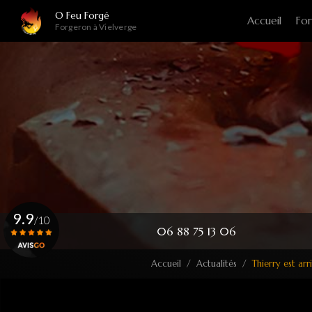
Navigation principale
Aller
O Feu Forgé
Accueil
For
au
Forgeron à Vielverge
contenu
principal
9.9
/10
06 88 75 13 06
Accueil
Actualités
Thierry est ar
Voir le certificat