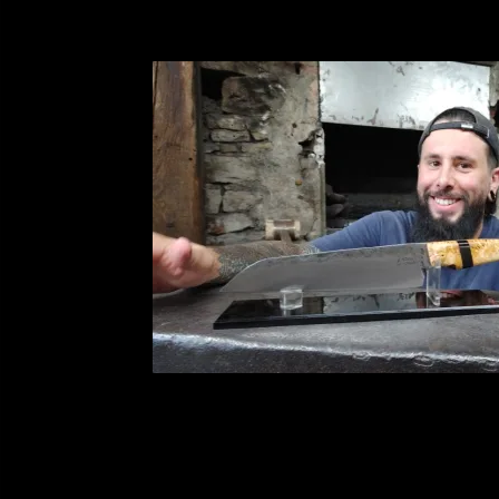
03/08/2026
Martin : forger s
retrouver le plai
Martin : forger son coute
Martin est venu tenter l
simple :…