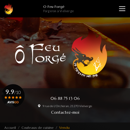
Aller
O Feu Forgé
au
Forgeron à Vielverge
contenu
principal
9.9
/10
06 88 75 13 06
9 rue de L'Orcheran, 21270 Vielverge
Voir le certificat
Contactez-moi
Accueil
Couteaux de cuisine
Vendu