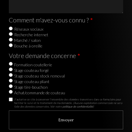
Comment m'avez-vous connu ?
Réseaux sociaux
Recherche internet
Marché / salon
Bouche à oreille
Votre demande concerne
Formation coutellerie
Stage couteau forgé
Stage couteau stock removal
Stage couteau pliant
Stage tire-bouchon
Achat/commande de couteau
J'autorise ce site à conserver l'ensemble des données transmises dans ce formulaire pour
faciliter le suivi et le traitement de ma demande.
(Aucune exploitation commerciale ne sera
faite des données conservées. Voir notre
politique de confidentialité
)