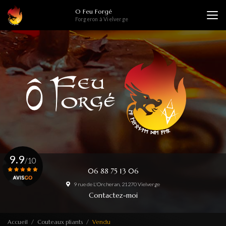
Aller
O Feu Forgé
au
Forgeron à Vielverge
contenu
principal
9.9
/10
06 88 75 13 06
9 rue de L'Orcheran, 21270 Vielverge
Voir le certificat
Contactez-moi
Accueil
Couteaux pliants
Vendu