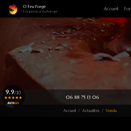
Navigation principale
Aller
O Feu Forgé
Accueil
For
au
Forgeron à Vielverge
contenu
principal
9.9
/10
06 88 75 13 06
Accueil
Actualités
Vendu
Voir le certificat