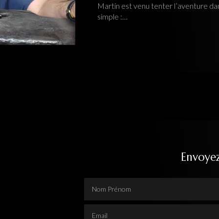
Martin est venu tenter l’aventure dans mon atelier
Ô Feu Forgé
a
simple :…
Tout
Envoye
Nom Prénom
Email