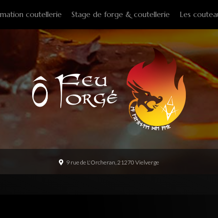
mation coutellerie
Stage de forge & coutellerie
Les coutea
Couteaux f
Couteaux p
Couteaux d
Couteaux d
Couteaux à
Tire-bouch
Option
9 rue de L'Orcheran, 21270 Vielverge