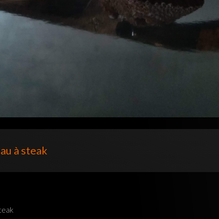
au à steak
teak