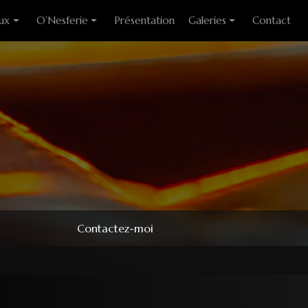
ux
O’Nesferie
Présentation
Galeries
Contact
ixes
Encens Artisanal
Photo des stages
liants
Sigils
Modèles couteaux
e cuisine
Pendules
e table
Pendentifs
 huitre
ons
Contactez-moi