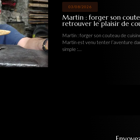
03/08/2026
Martin : forger son couteau de cuisine ar
retrouver le plaisir de couper
Martin : forger son couteau de cuisine artisanal pour retrouv
Martin est venu tenter l’aventure dans mon atelier
Ô Feu F
simple :…
Envoye