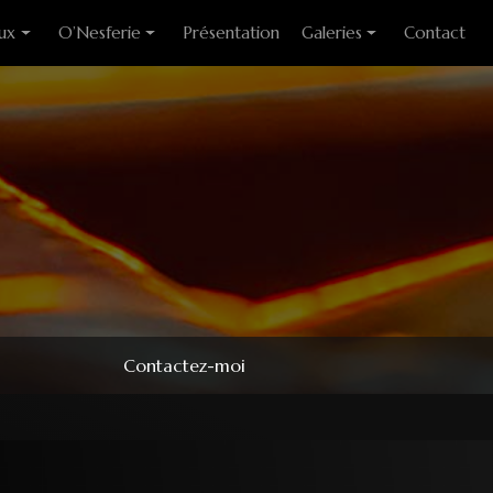
ux
O’Nesferie
Présentation
Galeries
Contact
ixes
Encens Artisanal
Photo des stages
liants
Sigils
Modèles couteaux
e cuisine
Pendules
e table
Pendentifs
 huitre
ons
Contactez-moi