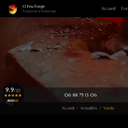
Navigation principale
Aller
O Feu Forgé
Accueil
For
au
Forgeron à Vielverge
contenu
principal
9.9
/10
06 88 75 13 06
Accueil
Actualités
Vendu
Voir le certificat