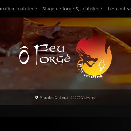
mation coutellerie
Stage de forge & coutellerie
Les coutea
Couteaux f
Couteaux p
Couteaux d
Couteaux d
Couteaux à
Tire-bouch
Option
9 rue de L'Orcheran, 21270 Vielverge