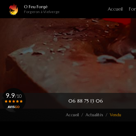
Navigation principale
Aller
O Feu Forgé
Accueil
For
au
Forgeron à Vielverge
contenu
principal
9.9
/10
06 88 75 13 06
Accueil
Actualités
Vendu
Voir le certificat