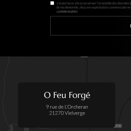
J'autorise ce site à conserver l'ensemble des données t
de ma demande.
(Aucune exploitation commerciale ne 
confidentialité
)