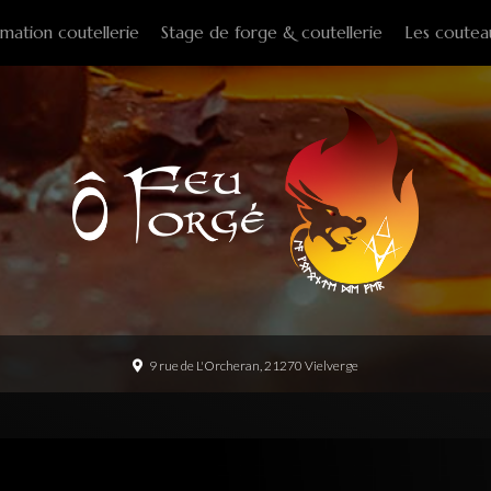
mation coutellerie
Stage de forge & coutellerie
Les coutea
Couteaux f
Couteaux p
Couteaux d
Couteaux d
Couteaux à
Tire-bouch
Option
9 rue de L'Orcheran, 21270 Vielverge