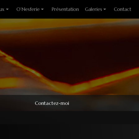
ux
O’Nesferie
Présentation
Galeries
Contact
ixes
Encens Artisanal
Photo des stages
liants
Sigils
Modèles couteaux
e cuisine
Pendules
e table
Pendentifs
 huitre
ons
Contactez-moi