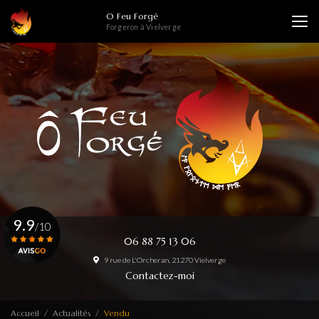
Aller
O Feu Forgé
au
Forgeron à Vielverge
contenu
principal
9.9
/10
06 88 75 13 06
9 rue de L'Orcheran, 21270 Vielverge
Voir le certificat
Contactez-moi
Accueil
Actualités
Vendu