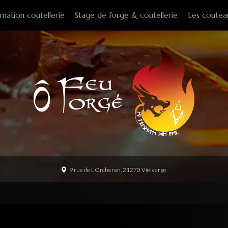
mation coutellerie
Stage de forge & coutellerie
Les coutea
Couteaux f
Couteaux p
Couteaux d
Couteaux d
Couteaux à
Tire-bouch
Option
9 rue de L'Orcheran, 21270 Vielverge