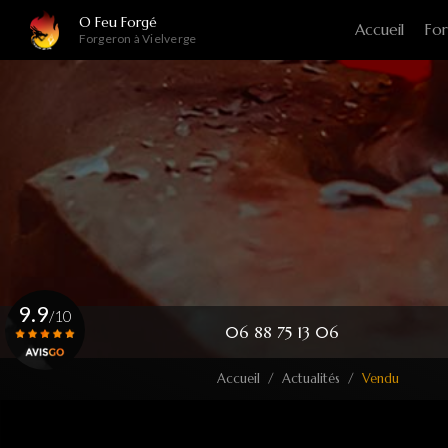
Navigation principale
Aller
O Feu Forgé
Accueil
For
au
Forgeron à Vielverge
contenu
principal
9.9
/10
06 88 75 13 06
Accueil
Actualités
Vendu
Voir le certificat