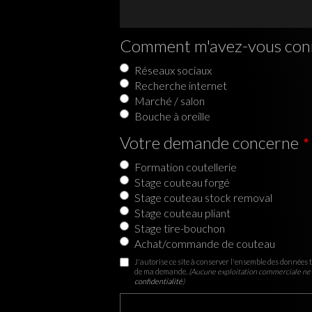
Comment m'avez-vous con
Réseaux sociaux
Recherche internet
Marché / salon
Bouche à oreille
Votre demande concerne
Formation coutellerie
Stage couteau forgé
Stage couteau stock removal
Stage couteau pliant
Stage tire-bouchon
Achat/commande de couteau
J'autorise ce site à conserver l'ensemble des données t
de ma demande.
(Aucune exploitation commerciale ne 
confidentialité
)