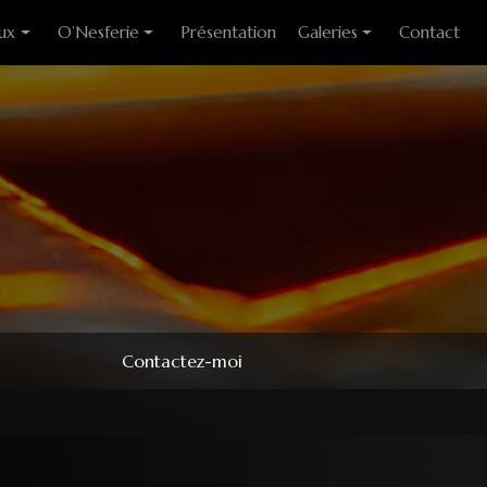
ux
O’Nesferie
Présentation
Galeries
Contact
ixes
Encens Artisanal
Photo des stages
liants
Sigils
Modèles couteaux
e cuisine
Pendules
e table
Pendentifs
 huitre
ons
Contactez-moi