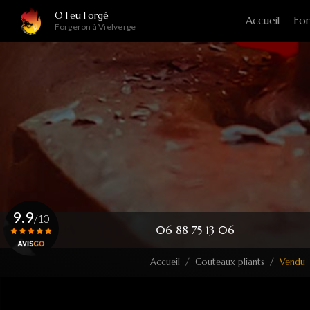
Navigation principale
Aller
O Feu Forgé
Accueil
For
au
Forgeron à Vielverge
contenu
principal
9.9
/10
06 88 75 13 06
Accueil
Couteaux pliants
Vendu
Voir le certificat