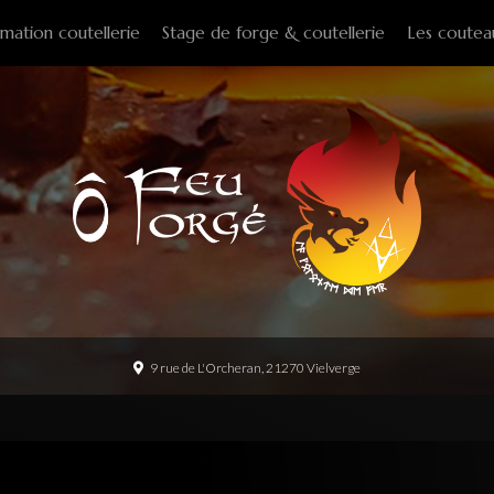
mation coutellerie
Stage de forge & coutellerie
Les coutea
Couteaux f
Couteaux p
Couteaux d
Couteaux d
Couteaux à
Tire-bouch
Option
9 rue de L'Orcheran, 21270 Vielverge