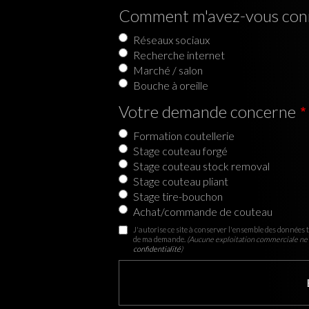
Comment m'avez-vous con
Réseaux sociaux
Recherche internet
Marché / salon
Bouche à oreille
Votre demande concerne
Formation coutellerie
Stage couteau forgé
Stage couteau stock removal
Stage couteau pliant
Stage tire-bouchon
Achat/commande de couteau
J'autorise ce site à conserver l'ensemble des données t
de ma demande.
(Aucune exploitation commerciale ne 
confidentialité
)