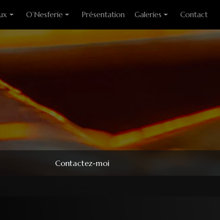
ux
O’Nesferie
Présentation
Galeries
Contact
ixes
Encens Artisanal
Photo des stages
liants
Sigils
Modèles couteaux
e cuisine
Pendules
e table
Pendentifs
 huitre
ons
Contactez-moi