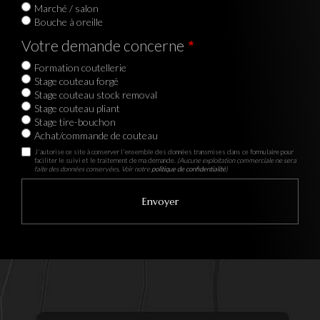
Marché / salon
Bouche à oreille
Votre demande concerne
Formation coutellerie
Stage couteau forgé
Stage couteau stock removal
Stage couteau pliant
Stage tire-bouchon
Achat/commande de couteau
J'autorise ce site à conserver l'ensemble des données transmises dans ce formulaire pour
faciliter le suivi et le traitement de ma demande.
(Aucune exploitation commerciale ne sera
faite des données conservées. Voir notre
politique de confidentialité
)