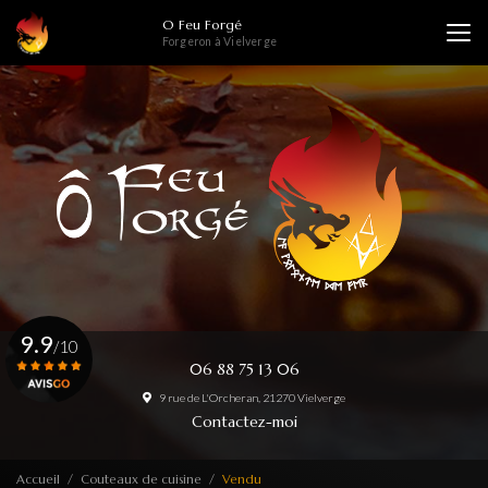
Aller
O Feu Forgé
au
Forgeron à Vielverge
contenu
principal
9.9
/10
06 88 75 13 06
9 rue de L'Orcheran, 21270 Vielverge
Voir le certificat
Contactez-moi
Accueil
Couteaux de cuisine
Vendu