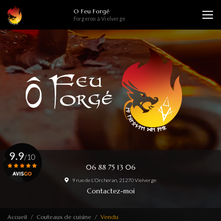
Aller
O Feu Forgé
au
Forgeron à Vielverge
contenu
principal
9.9
/10
06 88 75 13 06
9 rue de L'Orcheran, 21270 Vielverge
Voir le certificat
Contactez-moi
Accueil
Couteaux de cuisine
Vendu