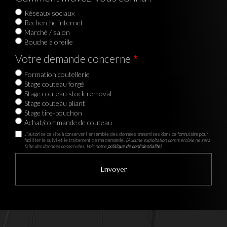
Réseaux sociaux
Recherche internet
Marché / salon
Bouche à oreille
Votre demande concerne
Formation coutellerie
Stage couteau forgé
Stage couteau stock removal
Stage couteau pliant
Stage tire-bouchon
Achat/commande de couteau
J'autorise ce site à conserver l'ensemble des données transmises dans ce formulaire pour
faciliter le suivi et le traitement de ma demande.
(Aucune exploitation commerciale ne sera
faite des données conservées. Voir notre
politique de confidentialité
)