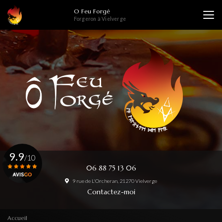
Aller
O Feu Forgé
au
Forgeron à Vielverge
contenu
principal
9.9
/10
06 88 75 13 06
9 rue de L'Orcheran, 21270 Vielverge
Voir le certificat
Contactez-moi
Accueil