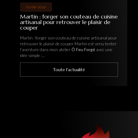
03/08/2026
Martin : forger son couteau de cuisine
He
artisanal pour retrouver le plaisir de
fo
couper
ar
Martin : forger son couteau de cuisine artisanal pour
Her
retrouver le plaisir de couper Martin est venu tenter
fab
l’aventure dans mon atelier
Ô Feu Forgé
avec une
mo
idée simple :…
imm
Toute l'actualité