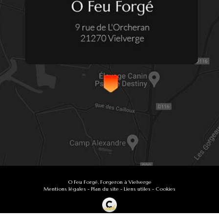
O Feu Forgé, Forgeron à Vielverge
Mentions légales
-
Plan du site
-
Liens utiles
-
Cookies