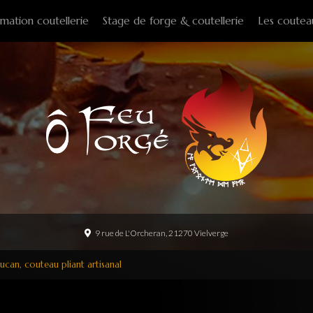
mation coutellerie
Stage de forge & coutellerie
Les coutea
Couteaux f
Couteaux p
Couteaux d
Couteaux d
Couteaux à
Tire-bouch
Option
9 rue de L'Orcheran, 21270 Vielverge
ucan, couteau pliant artisanal