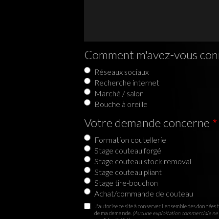
Comment m'avez-vous con
Réseaux sociaux
Recherche internet
Marché / salon
Bouche à oreille
Votre demande concerne
Formation coutellerie
Stage couteau forgé
Stage couteau stock removal
Stage couteau pliant
Stage tire-bouchon
Achat/commande de couteau
J'autorise ce site à conserver l'ensemble des données t
de ma demande.
(Aucune exploitation commerciale ne 