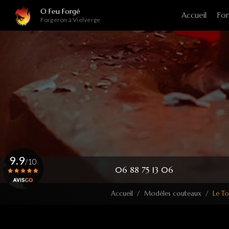
Navigation principale
Aller
O Feu Forgé
Accueil
For
au
Forgeron à Vielverge
contenu
principal
9.9
/10
06 88 75 13 06
Accueil
Modèles couteaux
Le To
Voir le certificat