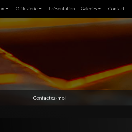
ux
O’Nesferie
Présentation
Galeries
Contact
ixes
Encens Artisanal
Photo des stages
liants
Sigils
Modèles couteaux
e cuisine
Pendules
e table
Pendentifs
 huitre
ons
Contactez-moi