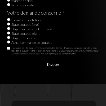
Marché / salon
Bouche à oreille
Votre demande concerne
Formation coutellerie
Stage couteau forgé
Stage couteau stock removal
Stage couteau pliant
Stage tire-bouchon
Achat/commande de couteau
J'autorise ce site à conserver l'ensemble des données transmises dans ce formulaire pour
faciliter le suivi et le traitement de ma demande.
(Aucune exploitation commerciale ne sera
faite des données conservées. Voir notre
politique de confidentialité
)