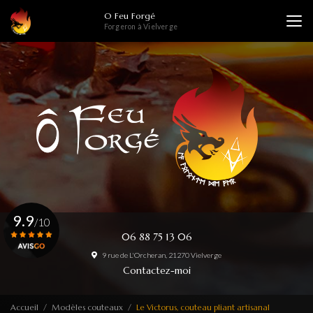
Aller
O Feu Forgé
au
Forgeron à Vielverge
contenu
principal
9.9
/10
06 88 75 13 06
9 rue de L'Orcheran, 21270 Vielverge
Voir le certificat
Contactez-moi
Accueil
Modèles couteaux
Le Victorus, couteau pliant artisanal