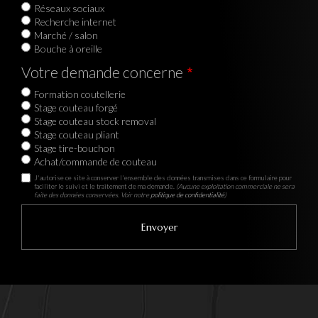
Réseaux sociaux
Recherche internet
Marché / salon
Bouche à oreille
Votre demande concerne
Formation coutellerie
Stage couteau forgé
Stage couteau stock removal
Stage couteau pliant
Stage tire-bouchon
Achat/commande de couteau
J'autorise ce site à conserver l'ensemble des données transmises dans ce formulaire pour
faciliter le suivi et le traitement de ma demande.
(Aucune exploitation commerciale ne sera
faite des données conservées. Voir notre
politique de confidentialité
)