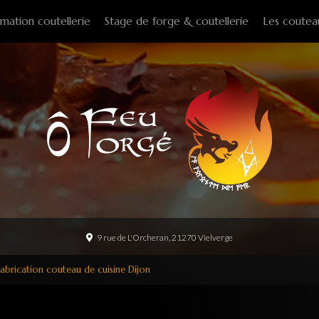
mation coutellerie
Stage de forge & coutellerie
Les coutea
Couteaux f
Couteaux p
Couteaux d
Couteaux d
Couteaux à
Tire-bouch
Option
9 rue de L'Orcheran, 21270 Vielverge
fabrication couteau de cuisine Dijon