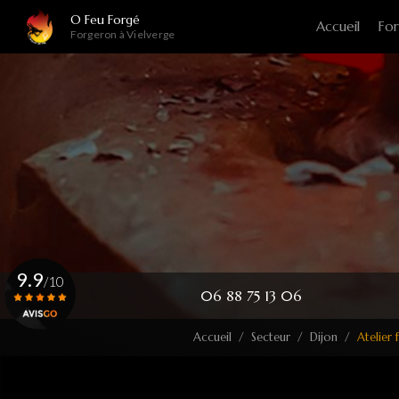
Navigation principale
Aller
O Feu Forgé
Accueil
For
au
Forgeron à Vielverge
contenu
principal
9.9
/10
06 88 75 13 06
Accueil
Secteur
Dijon
Atelier 
Voir le certificat