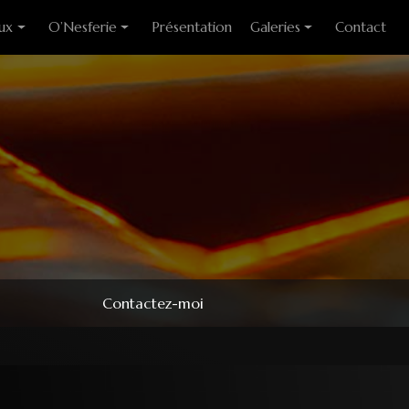
ux
O’Nesferie
Présentation
Galeries
Contact
ixes
Encens Artisanal
Photo des stages
liants
Sigils
Modèles couteaux
e cuisine
Pendules
e table
Pendentifs
 huitre
ons
Contactez-moi