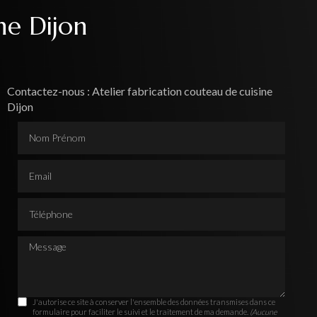
ne Dijon
Contactez-nous : Atelier fabrication couteau de cuisine
Dijon
Nom Prénom
Email
Téléphone
Message
J'autorise ce site à conserver l'ensemble des données transmises dans ce
formulaire pour faciliter le suivi et le traitement de ma demande.
(Aucune