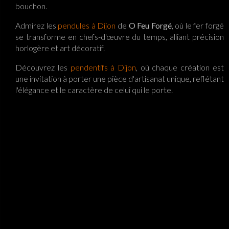
bouchon.
Admirez les
pendules à Dijon
de
O Feu Forgé
, où le fer forgé
se transforme en chefs-d'œuvre du temps, alliant précision
horlogère et art décoratif.
Découvrez les
pendentifs à Dijon
, où chaque création est
une invitation à porter une pièce d'artisanat unique, reflétant
l'élégance et le caractère de celui qui le porte.