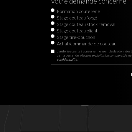
Votre demande concerne
Formation coutellerie
Stage couteau forgé
Stage couteau stock removal
Stage couteau pliant
Stage tire-bouchon
Achat/commande de couteau
J'autorise ce site à conserver l'ensemble des données t
de ma demande.
(Aucune exploitation commerciale ne 
confidentialité
)