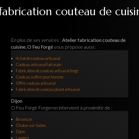
 fabrication couteau de cuisi
En plus de ses services :
Atelier fabrication couteau de
cuisine, O Feu Forgé
vous propose aussi :
Achat de couteau artisanal
Couteau artisanal fait main
Fabrication de couteau artisanal forgé
Couteau à offrir pour homme
Offrir couteau artisanal
Fabrication de couteau pliant artisanal
Dijon
O Feu Forgé Forgeron intervient à proximité de :
Besançon
Chalon-sur-Saône
Dijon
Langres