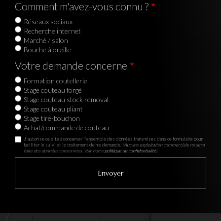
Comment m'avez-vous connu ?
Réseaux sociaux
Recherche internet
Marché / salon
Bouche à oreille
Votre demande concerne
Formation coutellerie
Stage couteau forgé
Stage couteau stock removal
Stage couteau pliant
Stage tire-bouchon
Achat/commande de couteau
J'autorise ce site à conserver l'ensemble des données transmises dans ce formulaire pour
faciliter le suivi et le traitement de ma demande.
(Aucune exploitation commerciale ne sera
faite des données conservées. Voir notre
politique de confidentialité
)