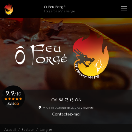
Aller
O Feu Forgé
au
Forgeron à Vielverge
contenu
principal
9.9
/10
06 88 75 13 06
9 rue de L'Orcheran, 21270 Vielverge
Voir le certificat
Contactez-moi
Accueil
Secteur
Langres