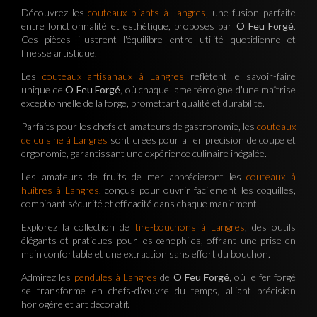
Découvrez les
couteaux pliants à Langres
, une fusion parfaite
entre fonctionnalité et esthétique, proposés par
O Feu Forgé
.
Ces pièces illustrent l'équilibre entre utilité quotidienne et
finesse artistique.
Les
couteaux artisanaux à Langres
reflètent le savoir-faire
unique de
O Feu Forgé
, où chaque lame témoigne d'une maîtrise
exceptionnelle de la forge, promettant qualité et durabilité.
Parfaits pour les chefs et amateurs de gastronomie, les
couteaux
de cuisine à Langres
sont créés pour allier précision de coupe et
ergonomie, garantissant une expérience culinaire inégalée.
Les amateurs de fruits de mer apprécieront les
couteaux à
huîtres à Langres
, conçus pour ouvrir facilement les coquilles,
combinant sécurité et efficacité dans chaque maniement.
Explorez la collection de
tire-bouchons à Langres
, des outils
élégants et pratiques pour les œnophiles, offrant une prise en
main confortable et une extraction sans effort du bouchon.
Admirez les
pendules à Langres
de
O Feu Forgé
, où le fer forgé
se transforme en chefs-d'œuvre du temps, alliant précision
horlogère et art décoratif.