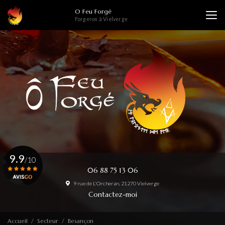
Aller
O Feu Forgé
au
Forgeron à Vielverge
contenu
principal
9.9
/10
06 88 75 13 06
9 rue de L'Orcheran, 21270 Vielverge
Voir le certificat
Contactez-moi
Accueil
Secteur
Besançon