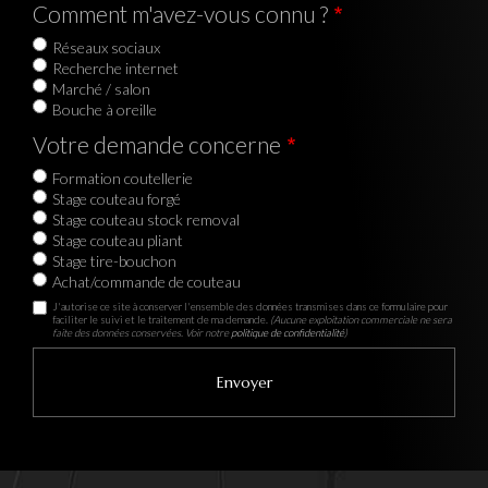
Comment m'avez-vous connu ?
Réseaux sociaux
Recherche internet
Marché / salon
Bouche à oreille
Votre demande concerne
Formation coutellerie
Stage couteau forgé
Stage couteau stock removal
Stage couteau pliant
Stage tire-bouchon
Achat/commande de couteau
J'autorise ce site à conserver l'ensemble des données transmises dans ce formulaire pour
faciliter le suivi et le traitement de ma demande.
(Aucune exploitation commerciale ne sera
faite des données conservées. Voir notre
politique de confidentialité
)