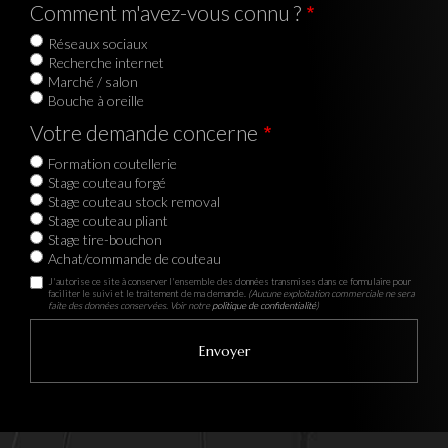
Comment m'avez-vous connu ?
Réseaux sociaux
Recherche internet
Marché / salon
Bouche à oreille
Votre demande concerne
Formation coutellerie
Stage couteau forgé
Stage couteau stock removal
Stage couteau pliant
Stage tire-bouchon
Achat/commande de couteau
J'autorise ce site à conserver l'ensemble des données transmises dans ce formulaire pour
faciliter le suivi et le traitement de ma demande.
(Aucune exploitation commerciale ne sera
faite des données conservées. Voir notre
politique de confidentialité
)