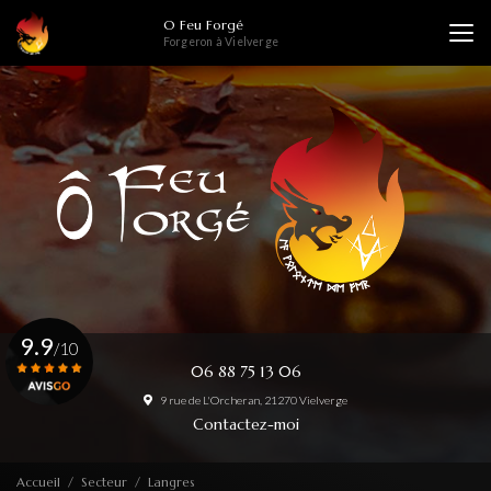
Aller
O Feu Forgé
au
Forgeron à Vielverge
contenu
principal
9.9
/10
06 88 75 13 06
9 rue de L'Orcheran, 21270 Vielverge
Voir le certificat
Contactez-moi
Accueil
Secteur
Langres