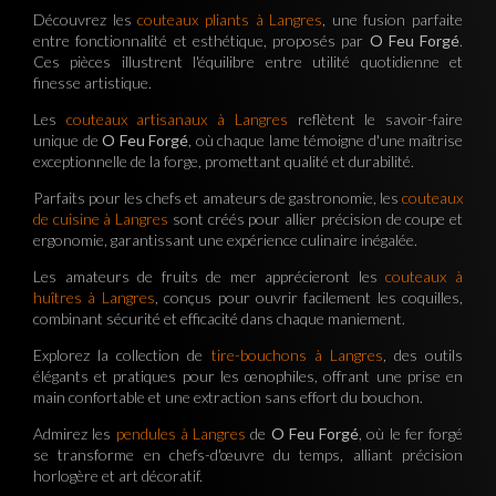
Découvrez les
couteaux pliants à Langres
, une fusion parfaite
entre fonctionnalité et esthétique, proposés par
O Feu Forgé
.
Ces pièces illustrent l'équilibre entre utilité quotidienne et
finesse artistique.
Les
couteaux artisanaux à Langres
reflètent le savoir-faire
unique de
O Feu Forgé
, où chaque lame témoigne d'une maîtrise
exceptionnelle de la forge, promettant qualité et durabilité.
Parfaits pour les chefs et amateurs de gastronomie, les
couteaux
de cuisine à Langres
sont créés pour allier précision de coupe et
ergonomie, garantissant une expérience culinaire inégalée.
Les amateurs de fruits de mer apprécieront les
couteaux à
huîtres à Langres
, conçus pour ouvrir facilement les coquilles,
combinant sécurité et efficacité dans chaque maniement.
Explorez la collection de
tire-bouchons à Langres
, des outils
élégants et pratiques pour les œnophiles, offrant une prise en
main confortable et une extraction sans effort du bouchon.
Admirez les
pendules à Langres
de
O Feu Forgé
, où le fer forgé
se transforme en chefs-d'œuvre du temps, alliant précision
horlogère et art décoratif.