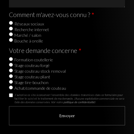
Comment m'avez-vous connu ?
Réseaux sociaux
Recherche internet
Marché / salon
Bouche à oreille
Votre demande concerne
Formation coutellerie
Stage couteau forgé
Stage couteau stock removal
Stage couteau pliant
Stage tire-bouchon
Achat/commande de couteau
J'autorise ce site à conserver l'ensemble des données transmises dans ce formulaire pour
faciliter le suivi et le traitement de ma demande.
(Aucune exploitation commerciale ne sera
faite des données conservées. Voir notre
politique de confidentialité
)