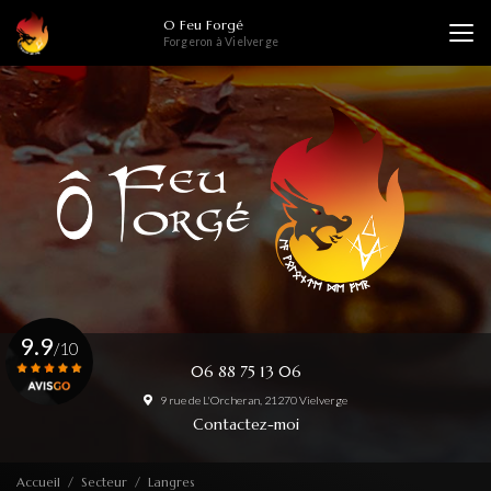
Aller
O Feu Forgé
au
Forgeron à Vielverge
contenu
principal
9.9
/10
06 88 75 13 06
9 rue de L'Orcheran, 21270 Vielverge
Voir le certificat
Contactez-moi
Accueil
Secteur
Langres