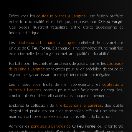
Découvrez les
couteaux pliants à Langres
, une fusion parfaite
entre fonctionnalité et esthétique, proposés par
O Feu Forgé
.
Ces pièces illustrent l'équilibre entre utilité quotidienne et
finesse artistique.
Les
couteaux artisanaux à Langres
reflètent le savoir-faire
unique de
O Feu Forgé
, où chaque lame témoigne d'une maîtrise
exceptionnelle de la forge, promettant qualité et durabilité.
Parfaits pour les chefs et amateurs de gastronomie, les
couteaux
de cuisine à Langres
sont créés pour allier précision de coupe et
ergonomie, garantissant une expérience culinaire inégalée.
Les amateurs de fruits de mer apprécieront les
couteaux à
huîtres à Langres
, conçus pour ouvrir facilement les coquilles,
combinant sécurité et efficacité dans chaque maniement.
Explorez la collection de
tire-bouchons à Langres
, des outils
élégants et pratiques pour les œnophiles, offrant une prise en
main confortable et une extraction sans effort du bouchon.
Admirez les
pendules à Langres
de
O Feu Forgé
, où le fer forgé
se transforme en chefs-d'œuvre du temps, alliant précision