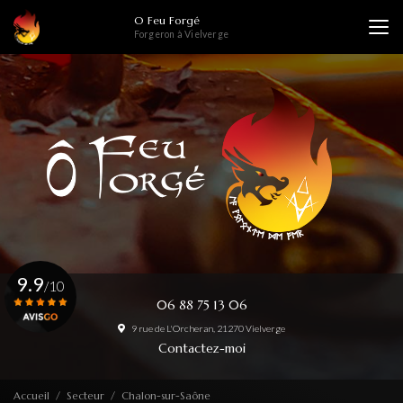
Aller
O Feu Forgé
au
Forgeron à Vielverge
contenu
principal
9.9
/10
06 88 75 13 06
9 rue de L'Orcheran, 21270 Vielverge
Voir le certificat
Contactez-moi
Accueil
Secteur
Chalon-sur-Saône