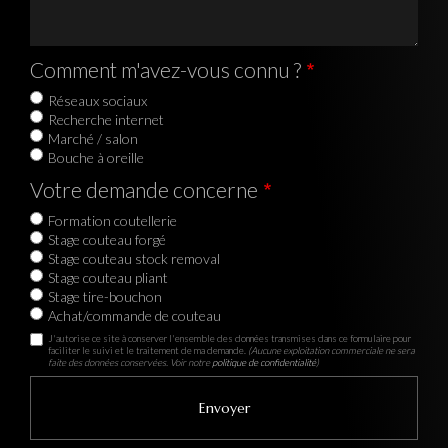
Comment m'avez-vous connu ?
Réseaux sociaux
Recherche internet
Marché / salon
Bouche à oreille
Votre demande concerne
Formation coutellerie
Stage couteau forgé
Stage couteau stock removal
Stage couteau pliant
Stage tire-bouchon
Achat/commande de couteau
J'autorise ce site à conserver l'ensemble des données transmises dans ce formulaire pour
faciliter le suivi et le traitement de ma demande.
(Aucune exploitation commerciale ne sera
faite des données conservées. Voir notre
politique de confidentialité
)