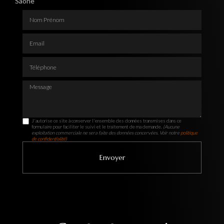
Saône
Nom Prénom
Email
Téléphone
Message
J'autorise ce site à conserver l'ensemble des données transmises dans ce
formulaire pour faciliter le suivi et le traitement de ma demande.
(Aucune
exploitation commerciale ne sera faite des données concervées. Voir notre
politique
de confidentialité
)