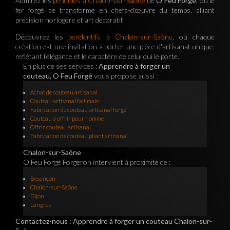
Admirez les
pendules à Chalon-sur-Saône
de
O Feu Forgé
, où le
fer forgé se transforme en chefs-d'œuvre du temps, alliant
précision horlogère et art décoratif.
Découvrez les
pendentifs à Chalon-sur-Saône
, où chaque
création est une invitation à porter une pièce d'artisanat unique,
reflétant l'élégance et le caractère de celui qui le porte.
En plus de ses services :
Apprendre à forger un
couteau, O Feu Forgé
vous propose aussi :
Achat de couteau artisanal
Couteau artisanal fait main
Fabrication de couteau artisanal forgé
Couteau à offrir pour homme
Offrir couteau artisanal
Fabrication de couteau pliant artisanal
Chalon-sur-Saône
O Feu Forgé Forgeron intervient à proximité de :
Besançon
Chalon-sur-Saône
Dijon
Langres
Contactez-nous : Apprendre à forger un couteau Chalon-sur-