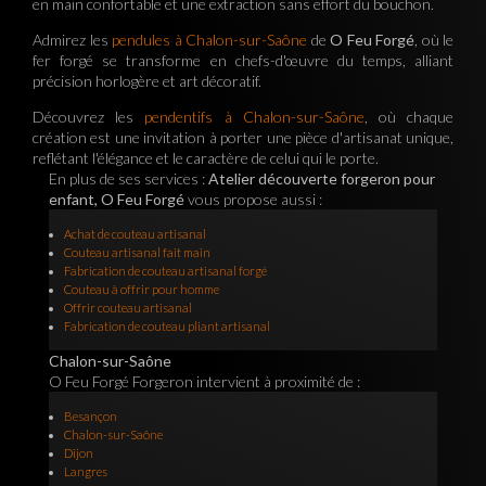
en main confortable et une extraction sans effort du bouchon.
Admirez les
pendules à Chalon-sur-Saône
de
O Feu Forgé
, où le
fer forgé se transforme en chefs-d'œuvre du temps, alliant
précision horlogère et art décoratif.
Découvrez les
pendentifs à Chalon-sur-Saône
, où chaque
création est une invitation à porter une pièce d'artisanat unique,
reflétant l'élégance et le caractère de celui qui le porte.
En plus de ses services :
Atelier découverte forgeron pour
enfant, O Feu Forgé
vous propose aussi :
Achat de couteau artisanal
Couteau artisanal fait main
Fabrication de couteau artisanal forgé
Couteau à offrir pour homme
Offrir couteau artisanal
Fabrication de couteau pliant artisanal
Chalon-sur-Saône
O Feu Forgé Forgeron intervient à proximité de :
Besançon
Chalon-sur-Saône
Dijon
Langres