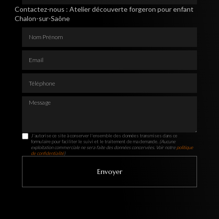
Contactez-nous : Atelier découverte forgeron pour enfant
Chalon-sur-Saône
Nom Prénom
Email
Téléphone
Message
J'autorise ce site à conserver l'ensemble des données transmises dans ce
formulaire pour faciliter le suivi et le traitement de ma demande.
(Aucune
exploitation commerciale ne sera faite des données concervées. Voir notre
politique
de confidentialité
)