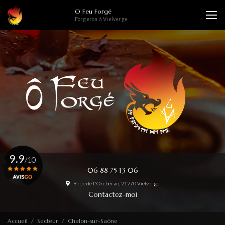
Aller
O Feu Forgé
au
Forgeron à Vielverge
contenu
principal
9.9
/10
06 88 75 13 06
9 rue de L'Orcheran, 21270 Vielverge
Voir le certificat
Contactez-moi
Accueil
Secteur
Chalon-sur-Saône