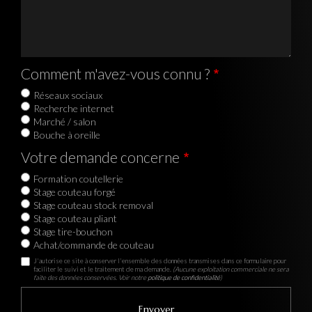
Comment m'avez-vous connu ?
Réseaux sociaux
Recherche internet
Marché / salon
Bouche à oreille
Votre demande concerne
Formation coutellerie
Stage couteau forgé
Stage couteau stock removal
Stage couteau pliant
Stage tire-bouchon
Achat/commande de couteau
J'autorise ce site à conserver l'ensemble des données transmises dans ce formulaire pour
faciliter le suivi et le traitement de ma demande.
(Aucune exploitation commerciale ne sera
faite des données conservées. Voir notre
politique de confidentialité
)