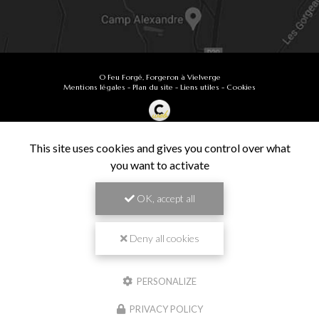
O Feu Forgé, Forgeron à Vielverge
Mentions légales
-
Plan du site
-
Liens utiles
-
Cookies
Création et référencement de site Internet
Demande de Devis
This site uses cookies and gives you control over what
Secteur
-
En savoir +
you want to activate
O Feu Forgé
Sitemap
OK, accept all
Fermer
9.9
Forgeron à Vielverge
/10
61 avis
Zone géographique
Deny all cookies
Besançon
PERSONALIZE
Chalon-sur-Saône
Travail de pros
PRIVACY POLICY
Dijon
VÉRIFIÉ