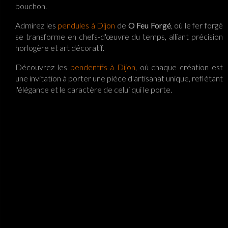
bouchon.
Admirez les
pendules à Dijon
de
O Feu Forgé
, où le fer forgé
se transforme en chefs-d'œuvre du temps, alliant précision
horlogère et art décoratif.
Découvrez les
pendentifs à Dijon
, où chaque création est
une invitation à porter une pièce d'artisanat unique, reflétant
l'élégance et le caractère de celui qui le porte.