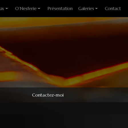
ux
O’Nesferie
Présentation
Galeries
Contact
ixes
Encens Artisanal
Photo des stages
liants
Sigils
Modèles couteaux
e cuisine
Pendules
e table
Pendentifs
 huitre
ons
Contactez-moi