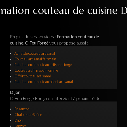
mation couteau de cuisine D
En plus de ses services :
Formation couteau de
cuisine, O Feu Forgé
vous propose aussi :
Achat de couteau artisanal
Couteau artisanal fait main
Fabrication de couteau artisanal forgé
Couteau à offrir pour homme
Offrir couteau artisanal
Fabrication de couteau pliant artisanal
Dijon
O Feu Forgé Forgeron intervient à proximité de :
Besançon
Chalon-sur-Saône
Dijon
Langres