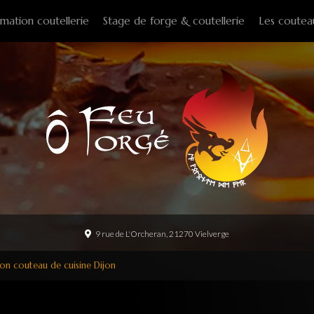
mation coutellerie
Stage de forge & coutellerie
Les coutea
Couteaux f
Couteaux p
Couteaux d
Couteaux d
Couteaux à
Tire-bouch
Option
9 rue de L'Orcheran, 21270 Vielverge
on couteau de cuisine Dijon