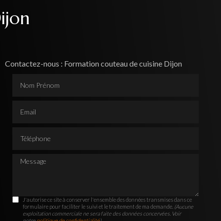
ijon
Contactez-nous : Formation couteau de cuisine Dijon
Nom Prénom
Email
Téléphone
Message
J'autorise ce site à conserver l'ensemble des données transmises dans ce
formulaire pour faciliter le suivi et le traitement de ma demande.
(Aucune
exploitation commerciale ne sera faite des données concervées. Voir
notre
politique de confidentialité
)