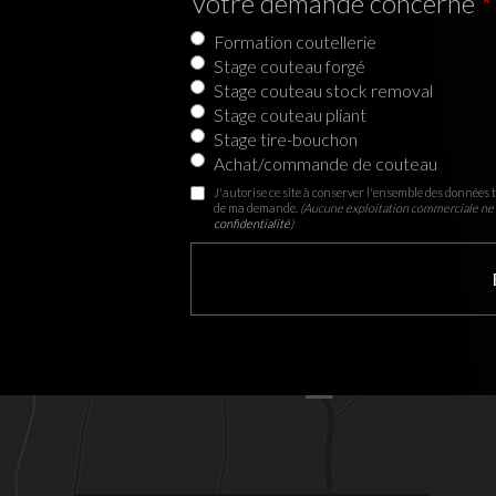
Votre demande concerne
Formation coutellerie
Stage couteau forgé
Stage couteau stock removal
Stage couteau pliant
Stage tire-bouchon
Achat/commande de couteau
J'autorise ce site à conserver l'ensemble des données t
de ma demande.
(Aucune exploitation commerciale ne 
confidentialité
)