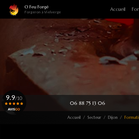
Navigation principale
Aller
O Feu Forgé
Accueil
For
au
Forgeron à Vielverge
contenu
principal
9.9
/10
06 88 75 13 06
Accueil
Secteur
Dijon
Formati
Voir le certificat