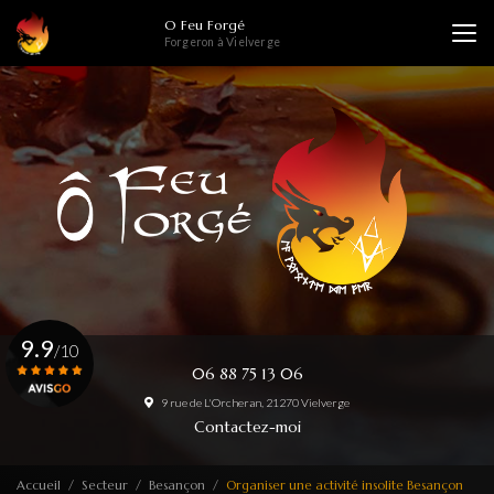
Aller
O Feu Forgé
au
Forgeron à Vielverge
contenu
principal
9.9
/10
06 88 75 13 06
9 rue de L'Orcheran, 21270 Vielverge
Voir le certificat
Contactez-moi
Accueil
Secteur
Besançon
Organiser une activité insolite Besançon