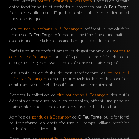
Découvrez les
couteaux pliants à Besançon
, une fusion parfaite
entre fonctionnalité et esthétique, proposés par
O Feu Forgé
.
Ces pièces illustrent l'équilibre entre utilité quotidienne et
finesse artistique.
Les
couteaux artisanaux à Besançon
reflètent le savoir-faire
unique de
O Feu Forgé
, où chaque lame témoigne d'une maîtrise
exceptionnelle de la forge, promettant qualité et durabilité.
Parfaits pour les chefs et amateurs de gastronomie, les
couteaux
de cuisine à Besançon
sont créés pour allier précision de coupe
et ergonomie, garantissant une expérience culinaire inégalée.
Les amateurs de fruits de mer apprécieront les
couteaux à
huîtres à Besançon
, conçus pour ouvrir facilement les coquilles,
combinant sécurité et efficacité dans chaque maniement.
Explorez la collection de
tire-bouchons à Besançon
, des outils
élégants et pratiques pour les œnophiles, offrant une prise en
main confortable et une extraction sans effort du bouchon.
Admirez les
pendules à Besançon
de
O Feu Forgé
, où le fer forgé
se transforme en chefs-d'œuvre du temps, alliant précision
horlogère et art décoratif.
Découvrez les
pendentifs à Besançon
, où chaque création est