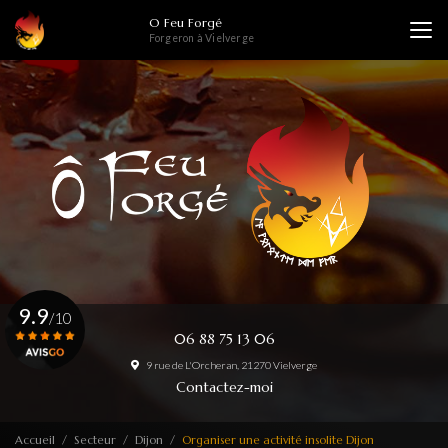
Aller
O Feu Forgé
au
Forgeron à Vielverge
contenu
principal
9.9
/10
06 88 75 13 06
9 rue de L'Orcheran, 21270 Vielverge
Voir le certificat
Contactez-moi
Accueil
Secteur
Dijon
Organiser une activité insolite Dijon