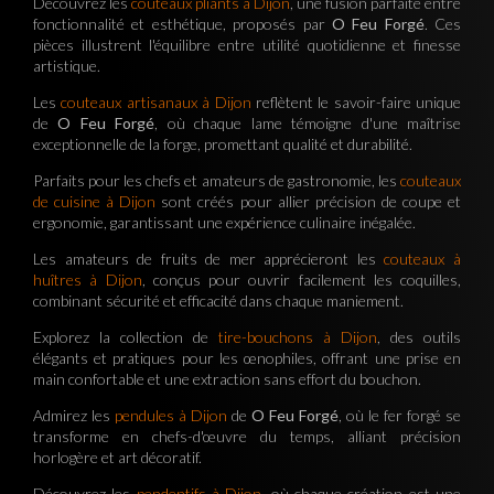
Découvrez les
couteaux pliants à Dijon
, une fusion parfaite entre
fonctionnalité et esthétique, proposés par
O Feu Forgé
. Ces
pièces illustrent l'équilibre entre utilité quotidienne et finesse
artistique.
Les
couteaux artisanaux à Dijon
reflètent le savoir-faire unique
de
O Feu Forgé
, où chaque lame témoigne d'une maîtrise
exceptionnelle de la forge, promettant qualité et durabilité.
Parfaits pour les chefs et amateurs de gastronomie, les
couteaux
de cuisine à Dijon
sont créés pour allier précision de coupe et
ergonomie, garantissant une expérience culinaire inégalée.
Les amateurs de fruits de mer apprécieront les
couteaux à
huîtres à Dijon
, conçus pour ouvrir facilement les coquilles,
combinant sécurité et efficacité dans chaque maniement.
Explorez la collection de
tire-bouchons à Dijon
, des outils
élégants et pratiques pour les œnophiles, offrant une prise en
main confortable et une extraction sans effort du bouchon.
Admirez les
pendules à Dijon
de
O Feu Forgé
, où le fer forgé se
transforme en chefs-d'œuvre du temps, alliant précision
horlogère et art décoratif.
Découvrez les
pendentifs à Dijon
, où chaque création est une