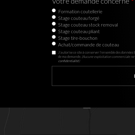
Votre demande concerne
Formation coutellerie
Stage couteau forgé
Stage couteau stock removal
Stage couteau pliant
Stage tire-bouchon
Achat/commande de couteau
J'autorise ce site à conserver l'ensemble des données t
de ma demande.
(Aucune exploitation commerciale ne 
confidentialité
)