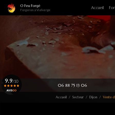
Navigation principale
Aller
O Feu Forgé
Accueil
For
au
Forgeron à Vielverge
contenu
principal
9.9
/10
06 88 75 13 06
Accueil
Secteur
Dijon
Vente d
Voir le certificat