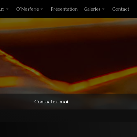
ux
O’Nesferie
Présentation
Galeries
Contact
ixes
Encens Artisanal
Photo des stages
liants
Sigils
Modèles couteaux
e cuisine
Pendules
e table
Pendentifs
 huitre
ons
Contactez-moi