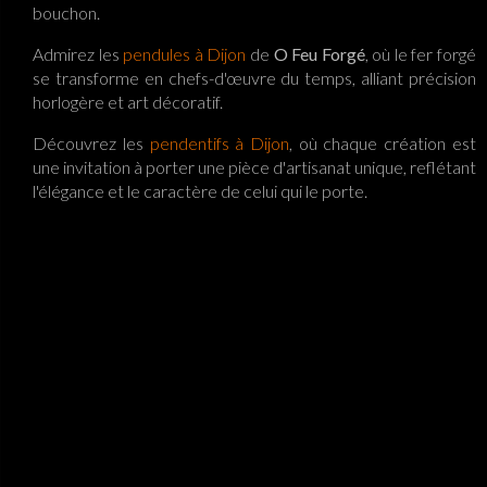
bouchon.
Admirez les
pendules à Dijon
de
O Feu Forgé
, où le fer forgé
se transforme en chefs-d'œuvre du temps, alliant précision
horlogère et art décoratif.
Découvrez les
pendentifs à Dijon
, où chaque création est
une invitation à porter une pièce d'artisanat unique, reflétant
l'élégance et le caractère de celui qui le porte.