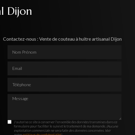
l Dijon
Contactez-nous : Vente de couteau à huitre artisanal Dijon
Nom Prénom
Email
Téléphone
Message
J'autorise ce site à conserver l'ensemble des données transmises dans ce
formulaire pour faciliter le suivi et le traitement de ma demande.
(Aucune
exploitation commerciale ne sera faite des données concervées. Voir
notre
politique de confidentialité
)