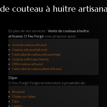
de couteau à huitre artisana
En plus de ses services :
Vente de couteau à huitre
artisanal, O Feu Forgé
vous propose aussi :
Achat de couteau artisanal
Couteau artisanal fait main
Fabrication de couteau artisanal forgé
Couteau à offrir pour homme
Offrir couteau artisanal
Fabrication de couteau pliant artisanal
Dijon
O Feu Forgé Forgeron intervient à proximité de :
Besançon
Chalon-sur-Saône
Dijon
Langres