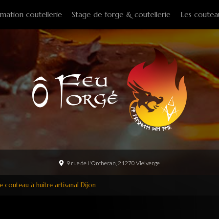
mation coutellerie
Stage de forge & coutellerie
Les coutea
Couteaux f
Couteaux p
Couteaux d
Couteaux d
Couteaux à
Tire-bouch
Option
9 rue de L'Orcheran, 21270 Vielverge
e couteau à huitre artisanal Dijon